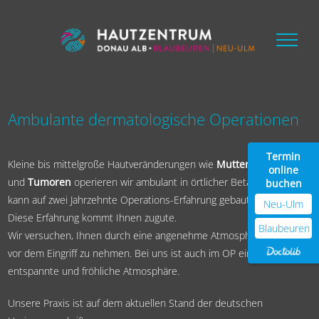
Zum
Inhalt
springen
Ambulante dermatologische Operationen
Termin
Kleine bis mittelgroße Hautveränderungen wie
Muttermale
,
Zysten
online
und
Tumoren
operieren wir ambulant in örtlicher Betäubung. Es
buchen
kann auf zwei Jahrzehnte Operations-Erfahrung gebaut werden.
Neu-Ulm
Diese Erfahrung kommt Ihnen zugute.
Blaubeuren
Wir versuchen, Ihnen durch eine angenehme Atmosphäre die Angst
vor dem Eingriff zu nehmen. Bei uns ist auch im OP eine
entspannte und fröhliche Atmosphäre.
Unsere Praxis ist auf dem aktuellen Stand der deutschen