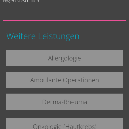
Hygienevorschriften.
Weitere Leistungen
Allergologie
Ambulante Operationen
Derma-Rheuma
Onkologie (Hautkrebs)