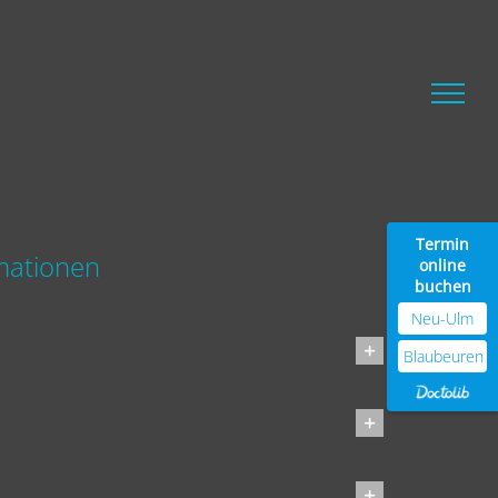
Termin
mationen
online
buchen
Neu-Ulm
Blaubeuren