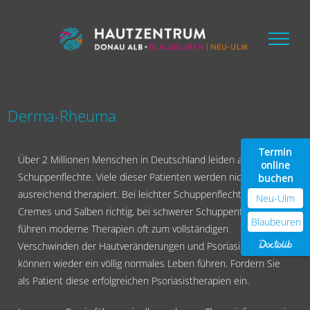
Zum
Inhalt
springen
Derma-Rheuma
Termin
Über 2 Millionen Menschen in Deutschland leiden an
online
Schuppenflechte. Viele dieser Patienten werden nicht
buchen
ausreichend therapiert. Bei leichter Schuppenflechte sind
Neu-Ulm
Cremes und Salben richtig, bei schwerer Schuppenflechte
Blaubeuren
führen moderne Therapien oft zum vollständigen
Verschwinden der Hautveränderungen und Psoriasis-Patienten
können wieder ein völlig normales Leben führen. Fordern Sie
als Patient diese erfolgreichen Psoriasistherapien ein.